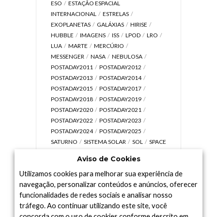
ESO
ESTAÇÃO ESPACIAL
INTERNACIONAL
ESTRELAS
EXOPLANETAS
GALÁXIAS
HIRISE
HUBBLE
IMAGENS
ISS
LPOD
LRO
LUA
MARTE
MERCÚRIO
MESSENGER
NASA
NEBULOSA
POSTADAY2011
POSTADAY2012
POSTADAY2013
POSTADAY2014
POSTADAY2015
POSTADAY2017
POSTADAY2018
POSTADAY2019
POSTADAY2020
POSTADAY2021
POSTADAY2022
POSTADAY2023
POSTADAY2024
POSTADAY2025
SATURNO
SISTEMA SOLAR
SOL
SPACE
TODAY TV
TELESCÓPIOS
TERRA
Aviso de Cookies
UNIVERSO
VÍDEO
Utilizamos cookies para melhorar sua experiência de
navegação, personalizar conteúdos e anúncios, oferecer
funcionalidades de redes sociais e analisar nosso
tráfego. Ao continuar utilizando este site, você
Arquivo
concorda com o uso de cookies conforme descrito em