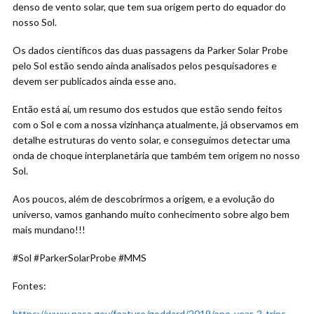
denso de vento solar, que tem sua origem perto do equador do
nosso Sol.
Os dados científicos das duas passagens da Parker Solar Probe
pelo Sol estão sendo ainda analisados pelos pesquisadores e
devem ser publicados ainda esse ano.
Então está aí, um resumo dos estudos que estão sendo feitos
com o Sol e com a nossa vizinhança atualmente, já observamos em
detalhe estruturas do vento solar, e conseguimos detectar uma
onda de choque interplanetária que também tem origem no nosso
Sol.
Aos poucos, além de descobrirmos a origem, e a evolução do
universo, vamos ganhando muito conhecimento sobre algo bem
mais mundano!!!
#Sol #ParkerSolarProbe #MMS
Fontes:
https://www.nasa.gov/feature/goddard/2019/one-year-2-trips-