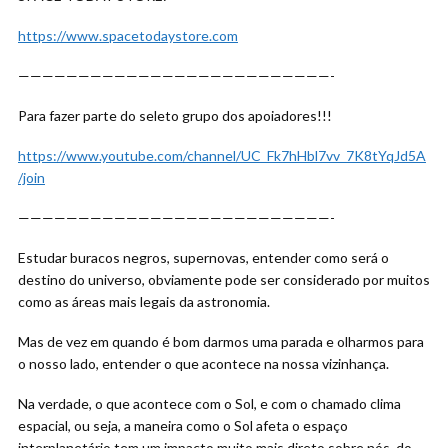
https://www.spacetodaystore.com
——————————————————————————-
Para fazer parte do seleto grupo dos apoiadores!!!
https://www.youtube.com/channel/UC_Fk7hHbl7vv_7K8tYqJd5A
/join
——————————————————————————-
Estudar buracos negros, supernovas, entender como será o
destino do universo, obviamente pode ser considerado por muitos
como as áreas mais legais da astronomia.
Mas de vez em quando é bom darmos uma parada e olharmos para
o nosso lado, entender o que acontece na nossa vizinhança.
Na verdade, o que acontece com o Sol, e com o chamado clima
espacial, ou seja, a maneira como o Sol afeta o espaço
interplanetário tem um impacto muito mais direto sobre nós, do