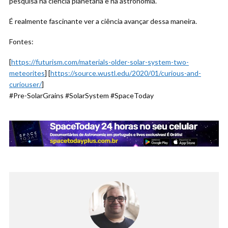
pesquisa na ciência planetária e na astronomia.
É realmente fascinante ver a ciência avançar dessa maneira.
Fontes:
[
https://futurism.com/materials-older-solar-system-two-
meteorites
] [
https://source.wustl.edu/2020/01/curious-and-
curiouser/
]
#Pre-SolarGrains #SolarSystem #SpaceToday