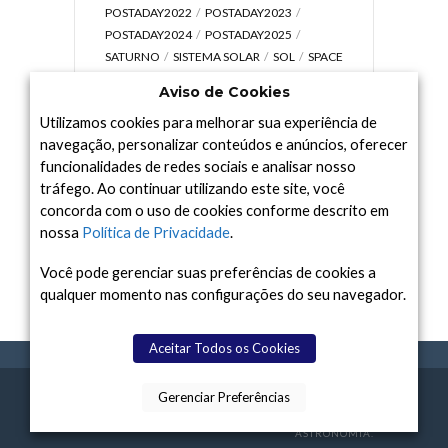
POSTADAY2022
POSTADAY2023
POSTADAY2024
POSTADAY2025
SATURNO
SISTEMA SOLAR
SOL
SPACE
TODAY TV
TELESCÓPIOS
TERRA
Aviso de Cookies
UNIVERSO
VÍDEO
Utilizamos cookies para melhorar sua experiência de
navegação, personalizar conteúdos e anúncios, oferecer
funcionalidades de redes sociais e analisar nosso
tráfego. Ao continuar utilizando este site, você
Arquivo
concorda com o uso de cookies conforme descrito em
Arquivo
nossa
Política de Privacidade
.
Você pode gerenciar suas preferências de cookies a
qualquer momento nas configurações do seu navegador.
Aceitar Todos os Cookies
Gerenciar Preferências
SPACE TODAY
, 2015-2026.
POLÍTICA DE
SOBR
TERMOS
CONTATO
FEITO COM
À
PRIVACIDADE
E NÓS
DE USO
ASTRONOMIA.